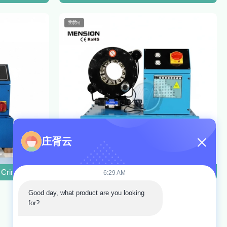
ভিডিও
庄胥云
েশিন ফিন পাওয়ার P32 মূল্য
ষ Crimper টুল DX68 পায়ের পাতার মোজাবিশেষ Crimping মেশিন পায়ের পাতার মোজাবিশেষ 
দুই ইঞ্চি P20 হাইড্রোলিক পায়ের পাতার মোজাবিশেষ স্বয়ংক
6:29 AM
Good day, what product are you looking 
for?