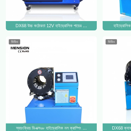
DX68 উচ্চ কঠোরতা 12V হাইড্রোলিক পায়ের পাতার মোজাবিশেষ Crimping মেশ
হাইড্রোলিক
ভিডিও
ভিডিও
স্বয়ংক্রিয় ডিএক্স৬৮ হাইড্রোলিক নল ক্রাম্পিং মেশিন ক্যাবল ওয়্যার প্রেস সার্ভিস
DX68 ক্যাবল 