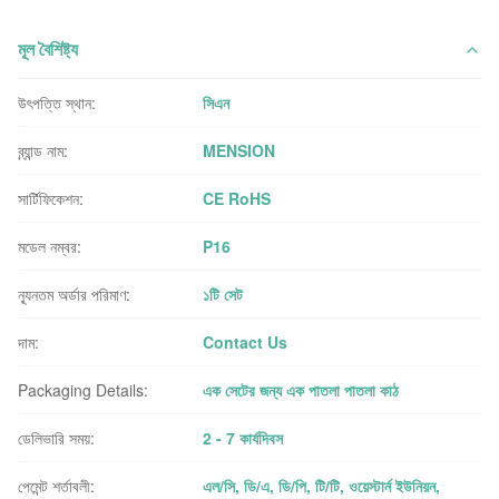
মূল বৈশিষ্ট্য
উৎপত্তি স্থান:
সিএন
ব্র্যান্ড নাম:
MENSION
সার্টিফিকেশন:
CE RoHS
মডেল নম্বর:
P16
ন্যূনতম অর্ডার পরিমাণ:
১টি সেট
দাম:
Contact Us
Packaging Details:
এক সেটের জন্য এক পাতলা পাতলা কাঠ
ডেলিভারি সময়:
2 - 7 কার্যদিবস
পেমেন্ট শর্তাবলী:
এল/সি, ডি/এ, ডি/পি, টি/টি, ওয়েস্টার্ন ইউনিয়ন,