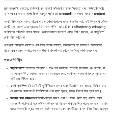
শিল্প যন্ত্রপাতি ক্ষেত্রে, নির্ভুলতা এবং দক্ষতা সর্বশ্রেষ্ঠ।অনন্য নির্ভুলতা এবং নির্ভরযোগ্যতার
সাথে পায়ের পাতার মোজাবিশেষ সমন্বয় প্রক্রিয়া streamline করতে সাবধানে crafted.
একটি ইঞ্চি ব্যাস পর্যন্ত পায়ের পাতার মোজাবিশেষের জন্য ডিজাইন করা, এই উদ্ভাবনী মেশিন
একটি মসৃণ নকশা এবং স্বজ্ঞাত ইন্টারফেস গর্বিত, অপারেটরদের effortlessly crimping
অপারেশন নেভিগেট করার ক্ষমতা।অটোমোবাইল কর্মশালা থেকে নির্মাণ স্থানে, এর বহুমুখিতা
কোন সীমা জানে না।
পরিশ্রমী ম্যানুয়াল ক্রাম্পিং কৌশলকে বিদায় জানিয়ে, ভবিষ্যতের নল সমাবেশ প্রযুক্তিকে
গ্রহণ করুন।মসৃণ অপারেশন এবং উচ্চ উত্পাদনশীলতা থেকে কম কিছু আশা করবেন না.
প্রধান বৈশিষ্ট্য
বহনযোগ্যতা:
আমাদের ম্যানুয়াল ১ ইঞ্চি নল ক্রাম্পিং মেশিনটি কম্প্যাক্ট এবং হালকা, যা
আপনাকে এটি যে কোনও জায়গায় বহন করতে দেয়, আপনার কাজের পরিবেশে সুবিধা এবং
নমনীয়তা নিশ্চিত করে।
যথার্থ ক্রাম্পিং:
এই মেশিনটি সুনির্দিষ্টভাবে মনের মধ্যে ডিজাইন করা হয়েছে, নিশ্চিত করে
যে আপনার ক্রাম্পগুলি নির্ভরযোগ্য এবং ফুটো মুক্ত, সহজে শিল্পের মান পূরণ করে।
ব্যবহার করা সহজঃ
ব্যবহারকারী-বান্ধব নকশা শোষণ শোষক একটি বায়ু তোলে. সহজ
অপারেটিং প্রক্রিয়া সঙ্গে,জটিল সেটআপ বা বাহ্যিক শক্তির উৎস প্রয়োজন ছাড়া আপনি
দ্রুত পেশাদারী গ্রেড ফলাফল অর্জন করতে পারেনশোষণহীনভাবে নল বাঁধার শিল্পে আয়ত্ত