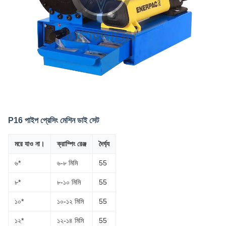
P16 পাইপ প্রেসিং মেশিন ডাই সেট
মরে যাও না।
ক্রাম্পিং রেঞ্জ
দৈর্ঘ্য
৬*
৬-৮ মিমি
55
৮*
৮-১০ মিমি
55
১০*
১০-১২ মিমি
55
১২*
১২-১৪ মিমি
55