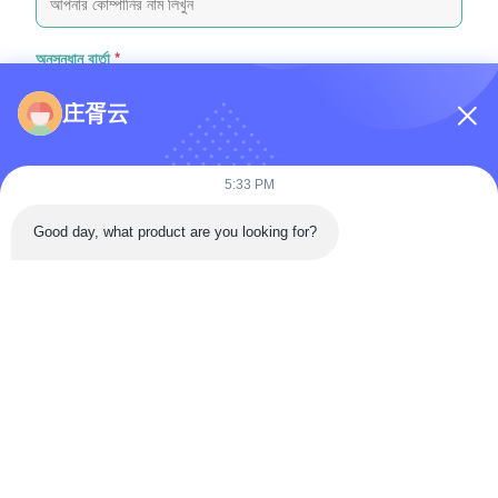
অনুসন্ধান বার্তা
*
庄胥云
5:33 PM
Good day, what product are you looking for?
ফাইল যুক্ত করুন
ফাইল নির্বাচন করুন
আপনি সর্বোচ্চ ৫টি ফাইল আপলোড করতে পারেন এবং প্রতিটি ফাইলের আকার ১০এমবি (10MB)
পর্যন্ত হতে পারবে
জমা দিন