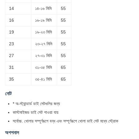
14
১৪-১৬ মিমি
55
16
১৬-১৯ মিমি
55
19
১৯-২৩ মিমি
55
23
২৩-২৭ মিমি
55
27
২৭-৩১ মিমি
55
31
৩১-৩৫ মিমি
65
35
৩৫-৪১ মিমি
65
নোট
* অ-স্ট্যান্ডার্ড ডাই সেটগুলির জন্য
কাস্টমাইজড ডাই সেট পাওয়া যায়
সর্বোচ্চ. খোলার সম্পূর্ণরূপে বন্ধ এবং সম্পূর্ণরূপে খোলা ডাই সেট মধ্যে স্ট্রোক
অপশনাল