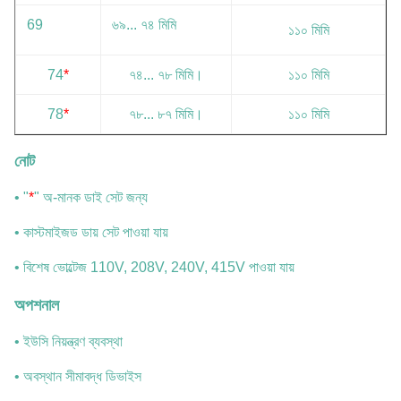
69
৬৯... ৭৪ মিমি
১১০ মিমি
74
*
৭৪... ৭৮ মিমি।
১১০ মিমি
78
*
৭৮... ৮৭ মিমি।
১১০ মিমি
নোট
• "
*
" অ-মানক ডাই সেট জন্য
• কাস্টমাইজড ডায় সেট পাওয়া যায়
• বিশেষ ভোল্টেজ 110V, 208V, 240V, 415V পাওয়া যায়
অপশনাল
• ইউসি নিয়ন্ত্রণ ব্যবস্থা
• অবস্থান সীমাবদ্ধ ডিভাইস