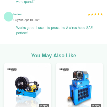
we expand.”
★★★★★
★★★★★
kaisar
Guyana Apr 10.2025
Works good, I use it to press the 2 wires hose SAE,
perfect!
You May Also Like
VIDEO
VIDEO