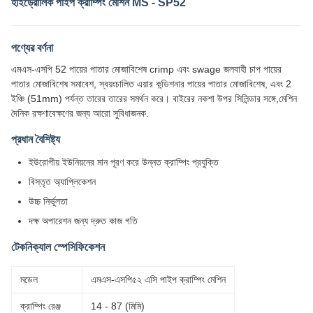
হাইড্রোলিক পাইপ ক্রাম্পিং মেশিন MS - SP52
পণ্যের বর্ণনা
এমএস-এসপি 52 পায়ের পাতার মোজাবিশেষ crimp এবং swage জলবাহী চাপ পায়ের
পাতার মোজাবিশেষ সমাবেশ, স্বয়ংচালিত এয়ার কন্ডিশনার পায়ের পাতার মোজাবিশেষ, এবং 2
ইঞ্চি (51mm) পর্যন্ত তারের তারের সমর্থন করে। বাইরের নকশা উপর সিলিন্ডার সঙ্গে,মেশিন
দৈনিক রক্ষণাবেক্ষণের জন্য আরো সুবিধাজনক.
প্রধান বৈশিষ্ট্য
ইউরোপীয় ইউনিয়নের মান পূরণ করে উন্নত ক্রাম্পিং প্রযুক্তি
বিস্তৃত অ্যাপ্লিকেশন
উচ্চ নির্ভুলতা
দক্ষ অপারেশন জন্য দ্রুত কাজ গতি
টেকনিক্যাল স্পেসিফিকেশন
মডেল
এমএস-এসপি৫২ এসি পাইপ ক্রাম্পিং মেশিন
ক্রাম্পিং রেঞ্জ
14 - 87 (মিমি)