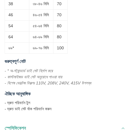
38
৩৮-৪৬ মিমি
70
46
৪৬-৫৪ মিমি
70
54
৫৪-৬৪ মিমি
80
64
৬৪-৬৯ মিমি
80
৬৯*
৬৯-৭৬ মিমি
100
গুরুত্বপূর্ণ নোট
- * অ-স্ট্যান্ডার্ড ডাই সেট নির্দেশ করে
- কাস্টমাইজড ডাই সেট অনুরোধে পাওয়া যায়
- বিশেষ ভোল্টেজ বিকল্পঃ 110V, 208V, 240V, 415V উপলব্ধ
ঐচ্ছিক আনুষাঙ্গিক
- দ্রুত পরিবর্তন টুল
- দ্রুত ডাই সেট র্যাক পরিবর্তন করুন
স্পেসিফিকেশন