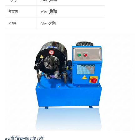
উচ্চতা
৮২০ (মিমি)
ওজন
২৬০ কেজি
৫২ টি ক্রিমপার ডাই সেট