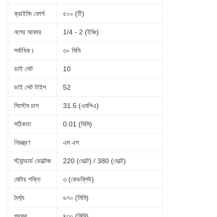
ক্রাইমিং ফোর্স
৫০০ (টি)
নলের আকার
1/4 - 2 (ইঞ্চি)
সর্বাধিক।
৩০ মিমি
ডাই সেট
10
ডাই সেট টাইপ
52
সিস্টেম চাপ
31.5 (এমপিএ)
সঠিকতা
0.01 (মিমি)
নিয়ন্ত্রণ
এম এস
স্ট্যান্ডার্ড ভোল্টেজ
220 (ভোল্ট) / 380 (ভোল্ট)
মোটর শক্তি
৩ (কেডব্লিউ)
দৈর্ঘ্য
৬৭০ (মিমি)
প্রস্থ
৪৩০ (মিমি)