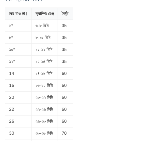
মরে যাও না।
ক্রাম্পিং রেঞ্জ
দৈর্ঘ্য
৬*
৬-৮ মিমি
35
৮*
৮-১০ মিমি
35
১০*
১০-১২ মিমি
35
১২*
১২-১৫ মিমি
35
14
১৪-১৬ মিমি
60
16
১৬-২০ মিমি
60
20
২০-২২ মিমি
60
22
২২-২৬ মিমি
60
26
২৬-৩০ মিমি
60
30
৩০-৩৮ মিমি
70