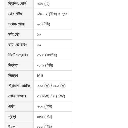
ক্রিম্পিং ফোর্স
৬৪০ (টি)
হোস সাইজ
১/৪ - ২ (ইঞ্চি) ৪ স্তর
সর্বোচ্চ খোলা
২৫ (মিমি)
ডাই সেট
১০
ডাই সেট টাইপ
৬৯
সিস্টেম প্রেসার
৩১.৫ (এমপিএ)
নির্ভুলতা
০.০১ (মিমি)
নিয়ন্ত্রণ
MS
স্ট্যান্ডার্ড ভোল্টেজ
২২০ (V) / ৩৮০ (V)
মোটর পাওয়ার
৩ (KW) / ৪ (KW)
দৈর্ঘ্য
৬৩০ (মিমি)
প্রস্থ
৪৫০ (মিমি)
উচ্চতা
৫৬০ (মিমি)