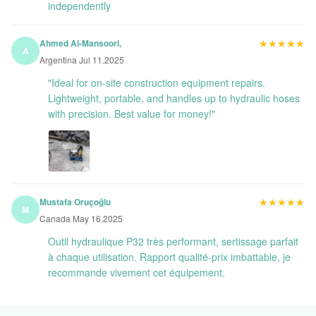
independently
★★★★★
★★★★★
Ahmed Al-Mansoori,
A
Argentina Jul 11.2025
"Ideal for on-site construction equipment repairs.
Lightweight, portable, and handles up to hydraulic hoses
with precision. Best value for money!"
★★★★★
★★★★★
Mustafa Oruçoğlu
M
Canada May 16.2025
Outil hydraulique P32 très performant, sertissage parfait
à chaque utilisation. Rapport qualité-prix imbattable, je
recommande vivement cet équipement.