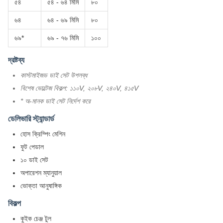
৫৪
৫৪ - ৬৪ মিমি
৮০
৬৪
৬৪ - ৬৯ মিমি
৮০
৬৯*
৬৯ - ৭৬ মিমি
১০০
দ্রষ্টব্য
কাস্টমাইজড ডাই সেট উপলব্ধ
বিশেষ ভোল্টেজ বিকল্প: ১১০V, ২০৮V, ২৪০V, ৪১৫V
* অ-মানক ডাই সেট নির্দেশ করে
ডেলিভারি স্ট্যান্ডার্ড
হোস ক্রিম্পিং মেশিন
ফুট পেডাল
১০ ডাই সেট
অপারেশন ম্যানুয়াল
ভোক্তা আনুষাঙ্গিক
বিকল্প
কুইক চেঞ্জ টুল