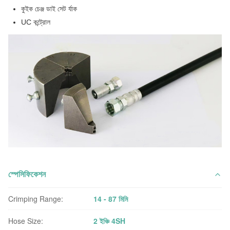
কুইক চেঞ্জ ডাই সেট র্যাক
UC কন্ট্রোল
স্পেসিফিকেশন
Crimping Range:
14 - 87 মিমি
Hose Size:
2 ইঞ্চি 4SH