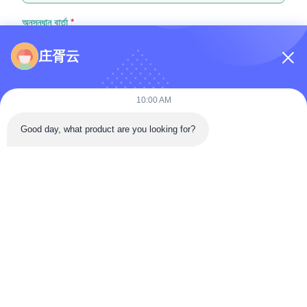
অনুসন্ধান বার্তা
*
庄胥云
10:00 AM
Good day, what product are you looking for?
ফাইল যুক্ত করুন
ফাইল নির্বাচন করুন
আপনি সর্বোচ্চ ৫টি ফাইল আপলোড করতে পারেন এবং প্রতিটি ফাইলের আকার ১০এমবি (10MB)
পর্যন্ত হতে পারবে
জমা দিন