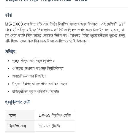
বর্ণনা
MS-DX69 তার উচ্চ গতি এবং নির্ভুল ক্রিম্পিং ক্ষমতার জন্য বিখ্যাত। এই মেশিনটি ১/৪"
থেকে ২" পর্যন্ত হাইড্রোলিক হোস এবং ফিটিংস ক্রিম্প করার জন্য ডিজাইন করা হয়েছে, যা
চার থেকে ছয়টি স্টিল তারের ব্রেডেড নির্মাণ সহ। আপনার নির্দিষ্ট প্রয়োজনীয়তা পূরণের জন্য
এটি সিঙ্গেল ফেজ এবং থ্রি ফেজ উভয় কনফিগারেশনেই উপলব্ধ।
বৈশিষ্ট্য
প্রচুর শক্তি সহ নির্ভুল ক্রিম্পিং
গুণমানের উপাদান সহ উচ্চ স্থিতিশীলতা
অপারেটর-বান্ধব ডিজাইন
উন্নত নিরাপত্তা সহ পরিচালনা করা সহজ
হাইড্রোলিক ব্যাক পজিশনিং সিস্টেম
প্রযুক্তিগত ডেটা
মডেল
DX-69 ক্রিম্পিং মেশিন
ক্রিম্পিং রেঞ্জ
১৪ - ৮৭ (মিমি)