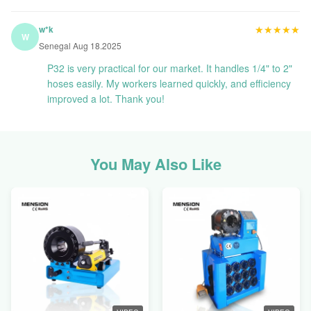
★★★★★
★★★★★
w*k
W
Senegal Aug 18.2025
P32 is very practical for our market. It handles 1/4" to 2"
hoses easily. My workers learned quickly, and efficiency
improved a lot. Thank you!
You May Also Like