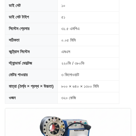
ডাই সেট
১০
ডাই সেট টাইপ
৫১
সিস্টেম প্রেসার
৩১.৫ এমপিএ
সঠিকতা
০.০৫ মিমি
কন্ট্রোল সিস্টেম
এমএস
স্ট্যান্ডার্ড ভোল্টেজ
২২০ভি / ৩৮০ভি
মোটর পাওয়ার
৩ কিলোওয়াট
মাত্রা (দৈর্ঘ্য × প্রস্থ × উচ্চতা)
৮০০ × ৬৪০ × ১৩০০ মিমি
ওজন
৩২০ কেজি