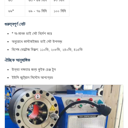
৬৩
৬৩ - ৬৯ মিমি
৮০ মিমি
৬৯*
৬৯ - ৭৬ মিমি
১০০ মিমি
গুরুত্বপূর্ণ নোট
* অ-মানক ডাই সেট নির্দেশ করে
অনুরোধে কাস্টমাইজড ডাই সেট উপলব্ধ
বিশেষ ভোল্টেজ বিকল্প: ১১০ভি, ২০৮ভি, ২৪০ভি, ৪১৫ভি
ঐচ্ছিক আনুষাঙ্গিক
উন্নত দক্ষতার জন্য কুইক চেঞ্জ টুল
ইউসি কন্ট্রোল সিস্টেম আপগ্রেড