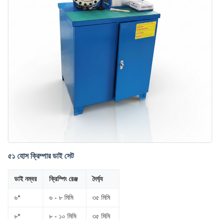
৫১ হোস ক্রিম্পার ডাই সেট
ডাই নম্বর
ক্রিম্পিং রেঞ্জ
দৈর্ঘ্য
৬*
৬ - ৮ মিমি
৩৫ মিমি
৮*
৮ - ১০ মিমি
৩৫ মিমি