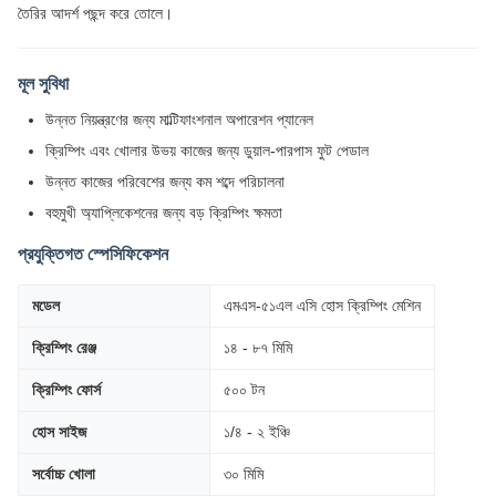
তৈরির আদর্শ পছন্দ করে তোলে।
মূল সুবিধা
উন্নত নিয়ন্ত্রণের জন্য মাল্টিফাংশনাল অপারেশন প্যানেল
ক্রিম্পিং এবং খোলার উভয় কাজের জন্য ডুয়াল-পারপাস ফুট পেডাল
উন্নত কাজের পরিবেশের জন্য কম শব্দে পরিচালনা
বহুমুখী অ্যাপ্লিকেশনের জন্য বড় ক্রিম্পিং ক্ষমতা
প্রযুক্তিগত স্পেসিফিকেশন
মডেল
এমএস-৫১এল এসি হোস ক্রিম্পিং মেশিন
ক্রিম্পিং রেঞ্জ
১৪ - ৮৭ মিমি
ক্রিম্পিং ফোর্স
৫০০ টন
হোস সাইজ
১/৪ - ২ ইঞ্চি
সর্বোচ্চ খোলা
৩০ মিমি