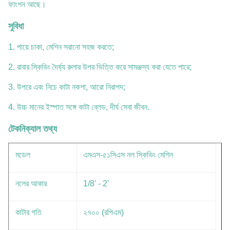
ফাংশন আছে।
সুবিধা
1. পায়ে চাকা, মেশিন সরানো সহজ করতে;
2. রাবার স্কিভিং দৈর্ঘ্য রুলার উপর ভিত্তি করে সামঞ্জস্য করা যেতে পারে;
3. উপরে এবং নিচে কাটা নকশা, আরো নিরাপদ;
4. উচ্চ মানের ইস্পাত সঙ্গে কাটা ব্লেড, দীর্ঘ সেবা জীবন.
টেকনিক্যাল তথ্য
মডেল
এমএস-৫১সিএস নল স্কিভিং মেশিন
নলের আকার
1/8' - 2'
কাটার গতি
২৭০০ (রপিএম)