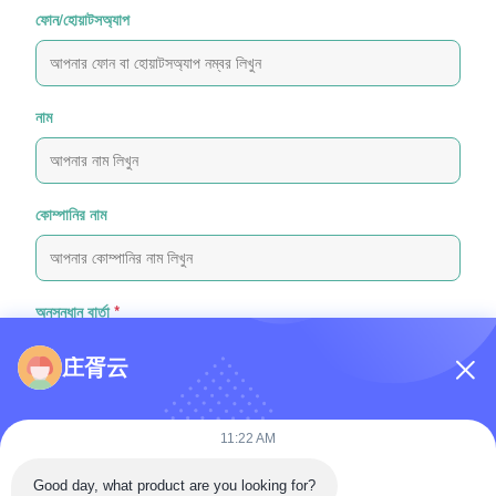
ফোন/হোয়াটসঅ্যাপ
নাম
কোম্পানির নাম
অনুসন্ধান বার্তা
*
庄胥云
11:22 AM
Good day, what product are you looking for?