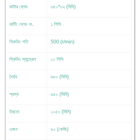
কাটার ব্লেড
৩৫০*৩২ (মিমি)
কাটিং ব্লেড নং.
১ পিসি
স্কিভিং গতি
500 (r/min)
স্কিভিং ম্যান্ড্রেল
১০ পিসি
দৈর্ঘ্য
৬৮০ (মিমি)
প্রস্থ
৬৫০ (মিমি)
উচ্চতা
১০৫০ (মিমি)
ওজন
৯০ (কেজি)