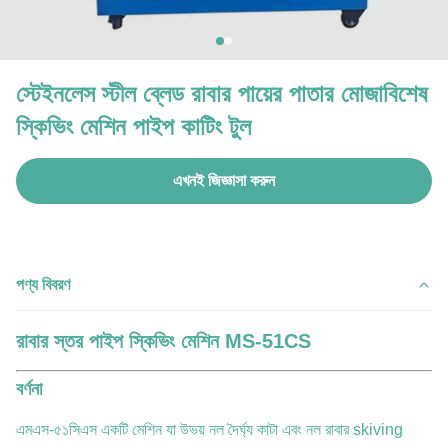
স্টেইনলেস স্টীল ব্লেড রাবার পায়ের পাতার মোজাবিশেষ
স্কিভিং মেশিন পাইপ কাটিং টুল
এখনই জিজ্ঞাসা করুন
পণ্য বিবরণ
রাবার স্তর পাইপ স্কিভিং মেশিন MS-51CS
বর্ণনা
এমএস-৫১সিএস একটি মেশিন যা উভয় নল দৈর্ঘ্য কাটা এবং নল রাবার skiving