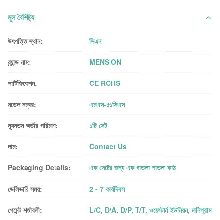
মূল বৈশিষ্ট্য
উৎপত্তি স্থান:
সিএন
ব্র্যান্ড নাম:
MENSION
সার্টিফিকেশন:
CE ROHS
মডেল নম্বর:
এমএস-৫১সিএস
ন্যূনতম অর্ডার পরিমাণ:
১টি সেট
দাম:
Contact Us
Packaging Details:
এক সেটের জন্য এক পাতলা পাতলা কাঠ
ডেলিভারি সময়:
2 - 7 কার্যদিবস
পেমেন্ট শর্তাবলী:
L/C, D/A, D/P, T/T, ওয়েস্টার্ন ইউনিয়ন, মানিগ্রাম