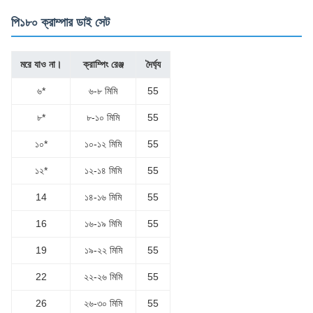
পি১৮০ ক্রাম্পার ডাই সেট
মরে যাও না।
ক্রাম্পিং রেঞ্জ
দৈর্ঘ্য
৬*
৬-৮ মিমি
55
৮*
৮-১০ মিমি
55
১০*
১০-১২ মিমি
55
১২*
১২-১৪ মিমি
55
14
১৪-১৬ মিমি
55
16
১৬-১৯ মিমি
55
19
১৯-২২ মিমি
55
22
২২-২৬ মিমি
55
26
২৬-৩০ মিমি
55