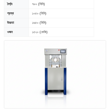
দৈর্ঘ্য
৭৮০ (মিমি)
প্রস্থ
১০৫০ (মিমি)
উচ্চতা
১৬৫০ (মিমি)
ওজন
১৫২০ (কেজি)