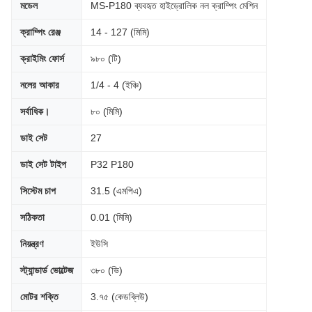
মডেল
MS-P180 ব্যবহৃত হাইড্রোলিক নল ক্রাম্পিং মেশিন
ক্রাম্পিং রেঞ্জ
14 - 127 (মিমি)
ক্রাইমিং ফোর্স
৯৮০ (টি)
নলের আকার
1/4 - 4 (ইঞ্চি)
সর্বাধিক।
৮০ (মিমি)
ডাই সেট
27
ডাই সেট টাইপ
P32 P180
সিস্টেম চাপ
31.5 (এমপিএ)
সঠিকতা
0.01 (মিমি)
নিয়ন্ত্রণ
ইউসি
স্ট্যান্ডার্ড ভোল্টেজ
৩৮০ (ভি)
মোটর শক্তি
3.৭৫ (কেডব্লিউ)