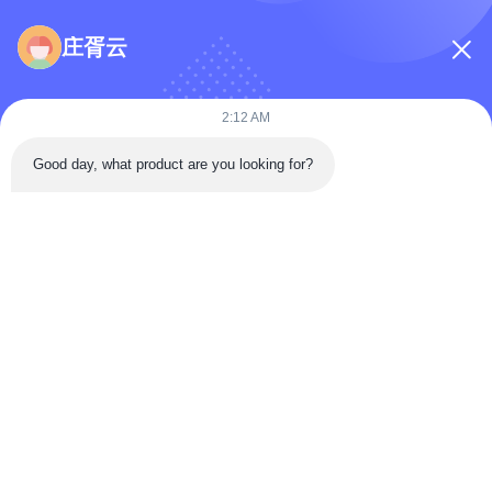
庄胥云
2:12 AM
Good day, what product are you looking for?
ফাইল যুক্ত করুন
ফাইল নির্বাচন করুন
আপনি সর্বোচ্চ ৫টি ফাইল আপলোড করতে পারেন এবং প্রতিটি ফাইলের আকার ১০এমবি (10MB)
পর্যন্ত হতে পারবে
জমা দিন
বাড়ি
পণ্য
ভিডিও
আমাদের সম্পর্কে
কারখানা ভ্রমণ
মান নিয়ন্ত্রণ
আমাদের সাথে যোগাযোগ করুন
FAQS