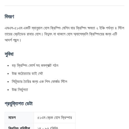
বিবরণ
এমএস-৫১এম একটি ম্যানুয়াল হোস ক্রিম্পিং মেশিন যার ক্রিম্পিং ক্ষমতা ২ ইঞ্চি পর্যন্ত ৪ স্টিল
তারের ব্রেইডেড রাবার হোস। বিদ্যুৎ না থাকলে হোস অ্যাসেম্বলি ক্রিম্পিংয়ের জন্য এটি
আদর্শ পছন্দ।
সুবিধা
বড় ক্রিম্পিং ফোর্স সহ কমপ্যাক্ট গঠন
উচ্চ কঠোরতার ডাই সেট
সিলিন্ডার তৈরির জন্য এক পিস ফোর্জড স্টিল
উচ্চ নির্ভুলতা
প্রযুক্তিগত ডেটা
মডেল
৫১এম ব্রেক হোস ক্রিম্পার
ক্রিম্পিং পরিসীমা
১৪ - ৮৭ (মিমি)