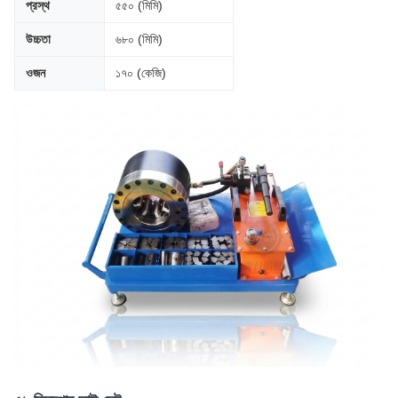
প্রস্থ
৫৫০ (মিমি)
উচ্চতা
৬৮০ (মিমি)
ওজন
১৭০ (কেজি)