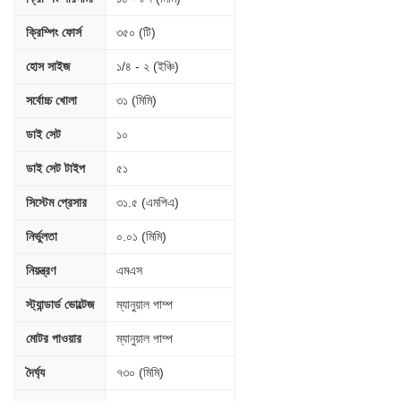
ক্রিম্পিং ফোর্স
৩৫০ (টি)
হোস সাইজ
১/৪ - ২ (ইঞ্চি)
সর্বোচ্চ খোলা
৩১ (মিমি)
ডাই সেট
১০
ডাই সেট টাইপ
৫১
সিস্টেম প্রেসার
৩১.৫ (এমপিএ)
নির্ভুলতা
০.০১ (মিমি)
নিয়ন্ত্রণ
এমএস
স্ট্যান্ডার্ড ভোল্টেজ
ম্যানুয়াল পাম্প
মোটর পাওয়ার
ম্যানুয়াল পাম্প
দৈর্ঘ্য
৭৩০ (মিমি)