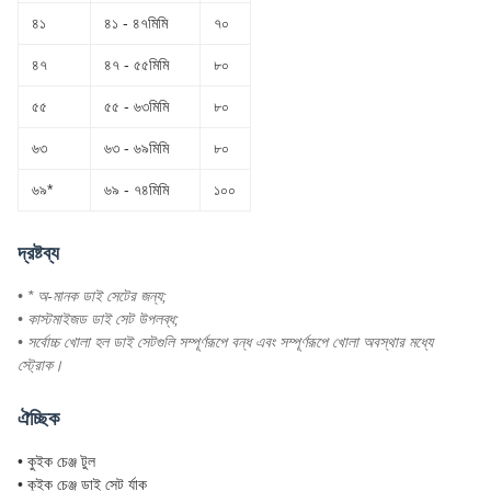
৪১
৪১ - ৪৭মিমি
৭০
৪৭
৪৭ - ৫৫মিমি
৮০
৫৫
৫৫ - ৬৩মিমি
৮০
৬৩
৬৩ - ৬৯মিমি
৮০
৬৯*
৬৯ - ৭৪মিমি
১০০
দ্রষ্টব্য
• * অ-মানক ডাই সেটের জন্য;
• কাস্টমাইজড ডাই সেট উপলব্ধ;
• সর্বোচ্চ খোলা হল ডাই সেটগুলি সম্পূর্ণরূপে বন্ধ এবং সম্পূর্ণরূপে খোলা অবস্থার মধ্যে
স্ট্রোক।
ঐচ্ছিক
• কুইক চেঞ্জ টুল
• কুইক চেঞ্জ ডাই সেট র্যাক