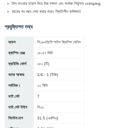
ফিন পাওয়ার ডায়াল দিয়ে উচ্চ দক্ষতা এবং সর্বোচ্চ নির্ভুলতা crimping
বছরের পর বছর সেবা করার পরেও স্থিতিশীল কর্মক্ষমতা
প্রযুক্তিগত তথ্য
মডেল
পি১৬এইচপি পাইপ ক্রিম্পিং মেশিন
ক্রাম্পিং রেঞ্জ
১৪-৪৭ মিমি
ক্রাইমিং ফোর্স
১৫০ (টি)
নলের আকার
1/4 - 1 (ইঞ্চি)
সর্বাধিক।
২০ মিমি
ডাই সেট
7
ডাই সেট টাইপ
পি১৬
সিস্টেম চাপ
31.5 (এমপিএ)