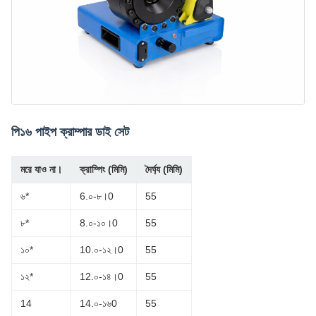
পি১৬ পাইপ ক্রাম্পার ডাই সেট
মরে যাও না।
ক্রাম্পিং (মিমি)
দৈর্ঘ্য (মিমি)
৬*
6.০-৮।0
55
৮*
8.০-১০।0
55
১০*
10.০-১২।0
55
১২*
12.০-১৪।0
55
14
14.০-১৬0
55