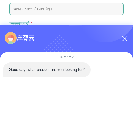
অনুসন্ধান বার্তা
*
庄胥云
10:52 AM
Good day, what product are you looking for?
ফাইল যুক্ত করুন
ফাইল নির্বাচন করুন
আপনি সর্বোচ্চ ৫টি ফাইল আপলোড করতে পারেন এবং প্রতিটি ফাইলের আকার ১০এমবি (10MB)
পর্যন্ত হতে পারবে
জমা দিন