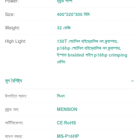
Power:
হ্যান্ড পাম্প
Size:
400*320*300 মিমি
Weight:
32 কেজি
High Light:
150T পোর্টেবল হাইড্রোলিক নল ক্র্যাম্পার
,
p16hp পোর্টেবল হাইড্রোলিক নল ক্র্যাম্পার
,
ইস্পাত braided পাইপ p16hp crimping
মেশিন
মূল বৈশিষ্ট্য
উৎপত্তি স্থান:
সিএন
ব্র্যান্ড নাম:
MENSION
সার্টিফিকেশন:
CE RoHS
মডেল নম্বর:
MS-P16HP